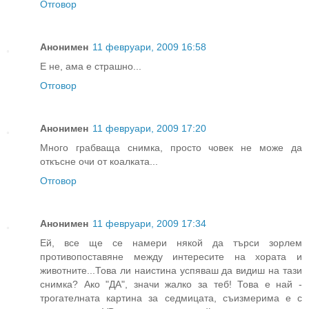
Отговор
Анонимен
11 февруари, 2009 16:58
Е не, ама е страшно...
Отговор
Анонимен
11 февруари, 2009 17:20
Много грабваща снимка, просто човек не може да
откъсне очи от коалката...
Отговор
Анонимен
11 февруари, 2009 17:34
Ей, все ще се намери някой да търси зорлем
противопоставяне между интересите на хората и
животните...Това ли наистина успяваш да видиш на тази
снимка? Ако "ДА", значи жалко за теб! Това е най -
трогателната картина за седмицата, съизмерима е с